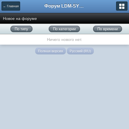
Форум LDM-SYSTEMS
← Главная
Новое на форуме
По типу
По категории
По времени
Ничего нового нет.
Полная версия
Русский (RU)