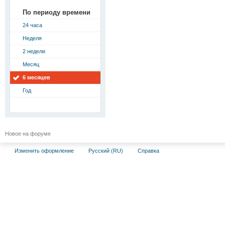
По периоду времени
24 часа
Неделя
2 недели
Месяц
6 месяцев
Год
Новое на форуме
Изменить оформление
Русский (RU)
Справка