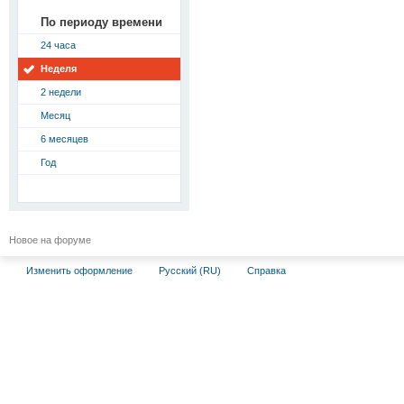
По периоду времени
24 часа
Неделя
2 недели
Месяц
6 месяцев
Год
Новое на форуме
Изменить оформление
Русский (RU)
Справка