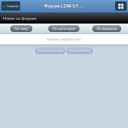
Форум LDM-SYSTEMS
← Главная
Новое на форуме
По типу
По категории
По времени
Ничего нового нет.
Полная версия
Русский (RU)