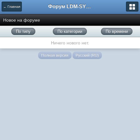
Форум LDM-SYSTEMS
← Главная
Новое на форуме
По типу
По категории
По времени
Ничего нового нет.
Полная версия
Русский (RU)