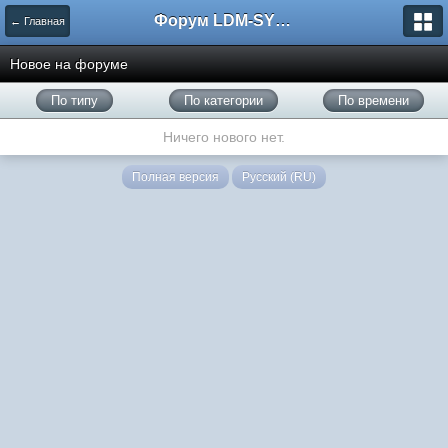
Форум LDM-SYSTEMS
← Главная
Новое на форуме
По типу
По категории
По времени
Ничего нового нет.
Полная версия
Русский (RU)