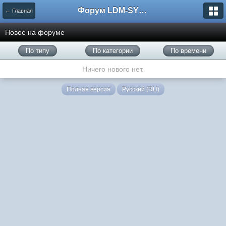
Форум LDM-SYSTEMS
← Главная
Новое на форуме
По типу
По категории
По времени
Ничего нового нет.
Полная версия
Русский (RU)