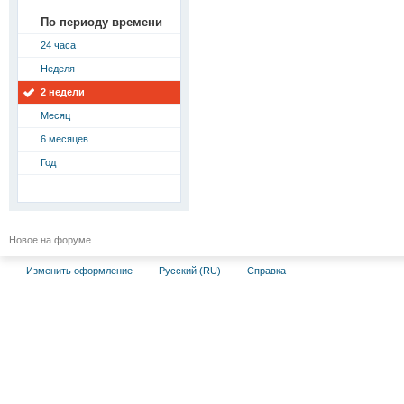
По периоду времени
24 часа
Неделя
2 недели
Месяц
6 месяцев
Год
Новое на форуме
Изменить оформление
Русский (RU)
Справка