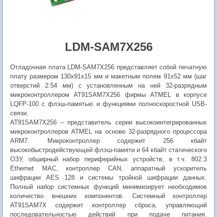
LDM-SAM7X256
Отладочная плата LDM-SAM7X256 представляет собой печатную
плату размером 130х91х15 мм и макетным полем 91х52 мм (шаг
отверстий 2.54 мм) с установленным на ней 32-разрядным
микроконтроллером AT91SAM7X256 фирмы ATMEL в корпусе
LQFP-100 с флэш-памятью и функциями полноскоростной USB-
связи.
AT91SAM7X256 – представитель серии высокоинтегрированных
микроконтроллеров ATMEL на основе 32-разрядного процессора
ARM7. Микроконтроллер содержит 256 кбайт
высокобыстродействующей флэш-памяти и 64 кбайт статического
ОЗУ, обширный набор периферийных устройств, в т.ч. 802.3
Ethernet MAC, контроллер CAN, аппаратный ускоритель
шифрации AES 128 и системы тройной шифрации данных.
Полный набор системных функций минимизирует необходимое
количество внешних компонентов. Системный контроллер
AT91SAM7X содержит контроллер сброса, управляющий
последовательностью действий при подаче питания.