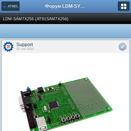
Форум LDM-SYSTEMS
← ATMEL
LDM-SAM7X256 (AT91SAM7X256)
Support
05 сен 2015