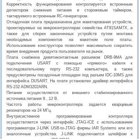
Корректность функционирования контролируется встроенным
детектором снижения питания и сторожевым таймером,
тактируемого встроенным RC-генератором.
Отладочная плата предназначена для макетирования устройств,
проектируемых на микроконтроллерах семейства AT91SAM7X, а
также для сборки законченных устройств путем монтажа
необходимых компонентов на макетном поле платы.
Использование конструктора позволяет максимально сократить
время внедрения продукта пользователя на рынок.
Плата снабжена девятиконтактным разъемом DRB-9MA для
подключения USART с помощью «прямого» кабеля к
последовательному порту RS-232 компьютера, а также
предусмотрены посадочные площадки под разъем IDC-10MS для
интерфейса DUSART. На плате установлен драйвер интерфейса
RS-232 ADM3202ARN.
Питание осуществляется от внешнего стабилизированного
источника питания 9...12 В.
Частота работы микроконтроллера задается кварцевым
резонатором на 24 МГц.
Внутрисистемное программирование контроллера
осуществляется через интерфейс JTAG-ICE с использованием
программатора J-LINK USB-to-JTAG фирмы IAR Systems или его
аналогичные устройства. J-LINK подключается шлейфом к