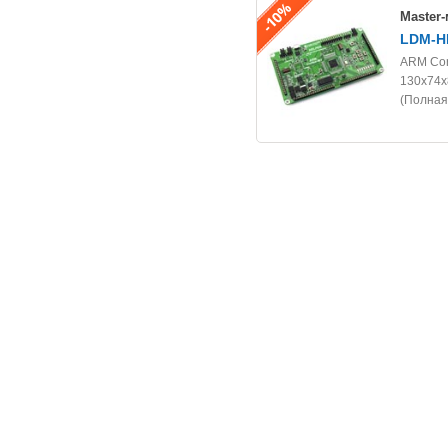
Master
LDM-H
ARM Cor
130х74х8
(Полная