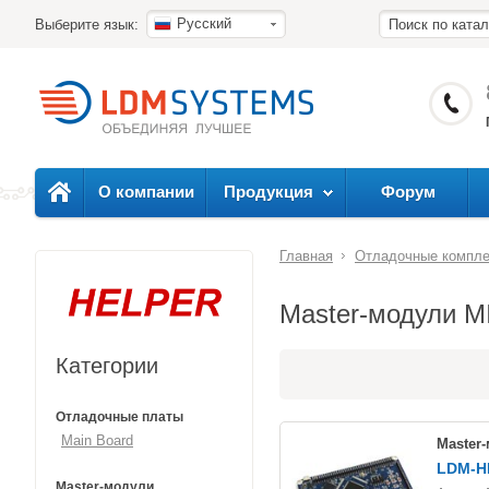
Русский
Выберите язык:
О компании
Продукция
Форум
Главная
Отладочные компл
Master-модули 
Категории
Отладочные платы
Main Board
Master
LDM-H
Master-модули