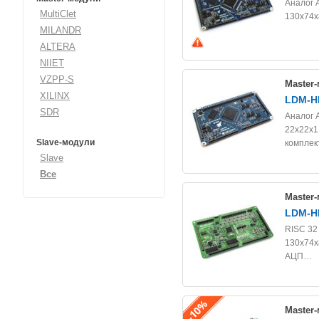
Аналог 
MultiClet
130х74х
MILANDR
ALTERA
NIIET
VZPP-S
Master
XILINX
LDM-H
SDR
Аналог 
22x22x1,
Slave-модули
комплек
Slave
Все
Master
LDM-H
RISC 32
130х74х8
АЦП…
Master