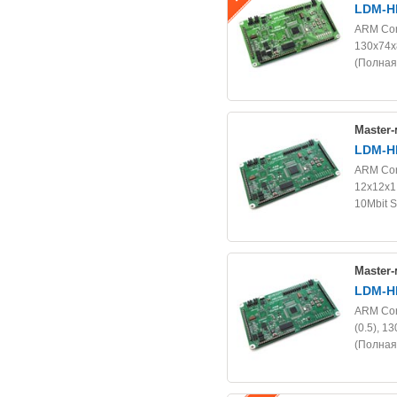
LDM-H
ARM Cor
130х74х8
Задать вопрос
(Полная
Master
LDM-H
ARM Cor
12x12x1.
10Mbit 
Master
LDM-H
ARM Cor
(0.5), 1
(Полная