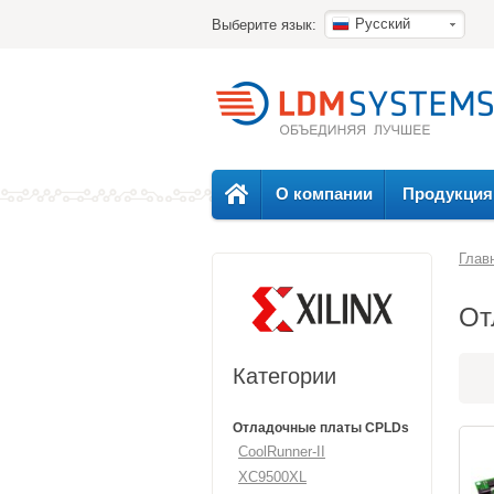
Русский
Выберите язык:
О компании
Продукция
Глав
От
Категории
Отладочные платы CPLDs
CoolRunner-II
XC9500XL