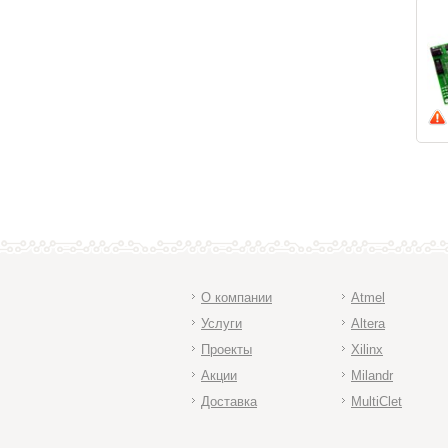
О компании
Atmel
Услуги
Altera
Проекты
Xilinx
Акции
Milandr
Доставка
MultiClet