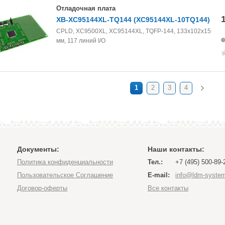
Отладочная плата
XB-XC95144XL-TQ144 (XC95144XL-10TQ144)
CPLD, XC9500XL, XC95144XL, TQFP-144, 133х102х15
мм, 117 линий I/O
1
2
3
4
Документы:
Наши контакты:
Политика конфиденциальности
Тел.:
+7 (495) 500-89-
Пользовательское Соглашение
E-mail:
info@ldm-system
Договор-оферты
Все контакты