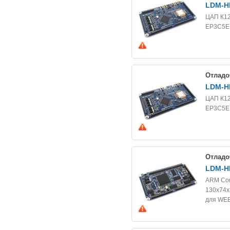
LDM-H
ЦАП К12
EP3C5E1
Отладо
LDM-H
ЦАП К12
EP3C5E1
Отладо
LDM-H
ARM Cor
130х74х
для WE