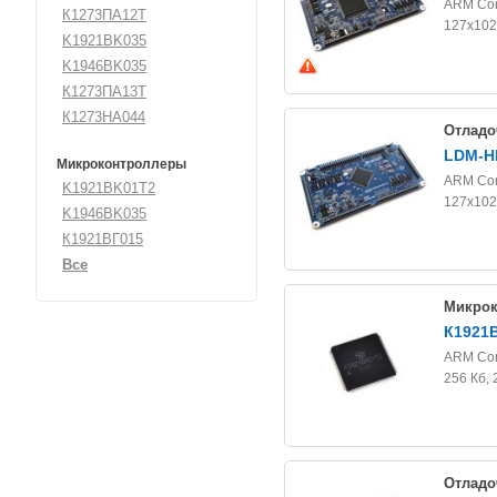
ARM Cor
К1273ПА12Т
127х102
K1921BK035
K1946BK035
К1273ПА13Т
К1273НА044
Отладо
LDM-H
Микроконтроллеры
ARM Cor
K1921BK01T2
127х102
K1946BK035
К1921ВГ015
Все
Микрок
К1921
ARM Cor
256 Кб, 
Отладо