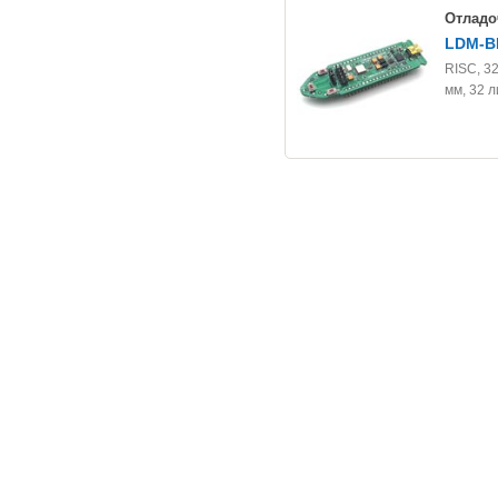
Отладо
LDM-B
RISC, 3
мм, 32 л