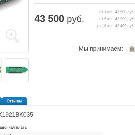
от 1 шт -
43 500
руб.
43 500
руб.
от 5 шт -
42 900
руб.
от 10 шт -
42 400
руб.
Мы принимаем:
Отзывы
-K1921BK035
адочная плата