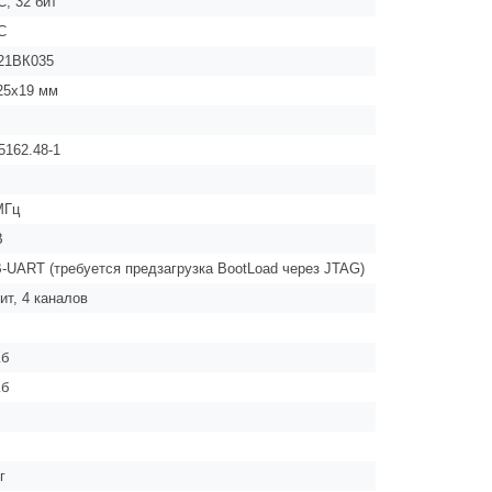
C, 32 бит
C
21ВК035
25х19 мм
5162.48-1
МГц
В
-UART (требуется предзагрузка BootLoad через JTAG)
ит, 4 каналов
Кб
Кб
г