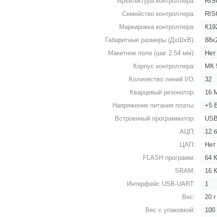
Архитектура контроллера:
RIS
Семейство контроллера:
RIS
Маркировка контроллера:
К19
Габаритные размеры (ДхШхВ):
88х
Макетное поле (шаг 2.54 мм):
Нет
Корпус контроллера:
МК 
Количество линий I/O:
32
Кварцевый резонатор:
16 
Напряжение питания платы:
+5 
Встроенный программатор:
USB
АЦП:
12 б
ЦАП:
Нет
FLASH программ:
64 
SRAM:
16 
Интерфейс USB-UART:
1
Вес:
20 г
Вес с упаковкой:
100 