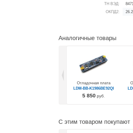
ТН ВЭД:
847
ОКПД2:
26.2
Аналогичные товары
Отладочная плата
О
LDM-BB-K1986BE92QI
LD
5 850
руб.
С этим товаром покупают