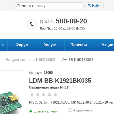
Найти
500-89-20
8 495
Пн.- Пт.
с 10-00 до 18-00 (МСК)
Форум
Услуги
Проекты
Акции
T
Отладочные платы K1921BK035
LDM-BB-K1921BK035
Артикул:
17005
LDM-BB-K1921BK035
Отладочная плата NIIET
RISC, 32 бит, К1921ВК035, МК 5162.48-1, 88х25х19 мм,
К сравнению
Есть в наличии