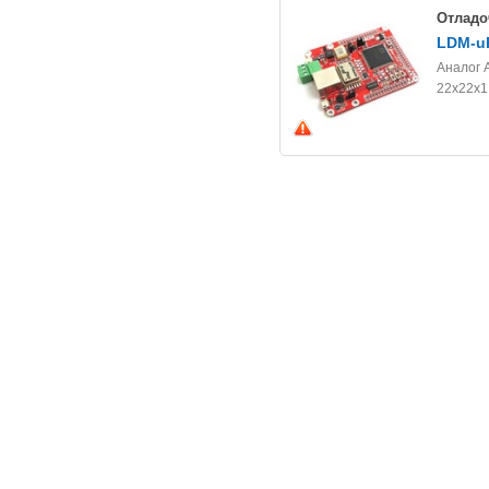
Отладо
LDM-u
Аналог 
22x22x1,