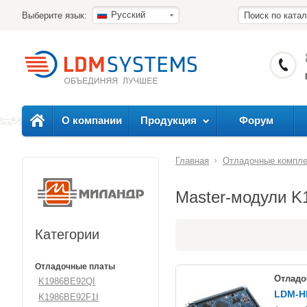
Русский
Выберите язык:
О компании
Продукция
Форум
Главная
Отладочные компл
Master-модули K
Категории
Отладочные платы
Отладо
K1986BE92QI
LDM-H
K1986BE92F1I