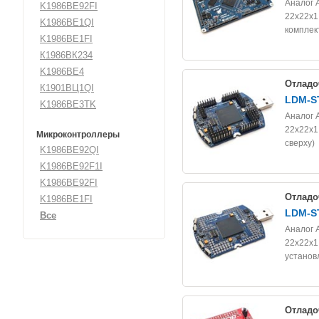
Аналог 
K1986BE92FI
22x22x1,
K1986BE1QI
комплек
K1986BE1FI
К1986ВК234
K1986BE4
Отладо
К1901ВЦ1QI
LDM-S
K1986BE3TK
Аналог 
22x22x1,
Микроконтроллеры
сверху)
K1986BE92QI
K1986BE92F1I
K1986BE92FI
Отладо
K1986BE1FI
LDM-S
Все
Аналог 
22x22x1,
установ
Отладо