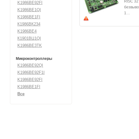
RISC 32
K1986BE92FI
безвыво
K1986BE1QI
1…
K1986BE1FI
К1986ВК234
K1986BE4
К1901ВЦ1QI
K1986BE3TK
Микроконтроллеры
K1986BE92QI
K1986BE92F1I
K1986BE92FI
K1986BE1FI
Все