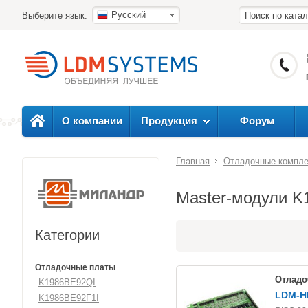
Русский
Выберите язык:
О компании
Продукция
Форум
Главная
Отладочные компл
Master-модули 
Категории
Отладочные платы
Отладо
K1986BE92QI
LDM-H
K1986BE92F1I