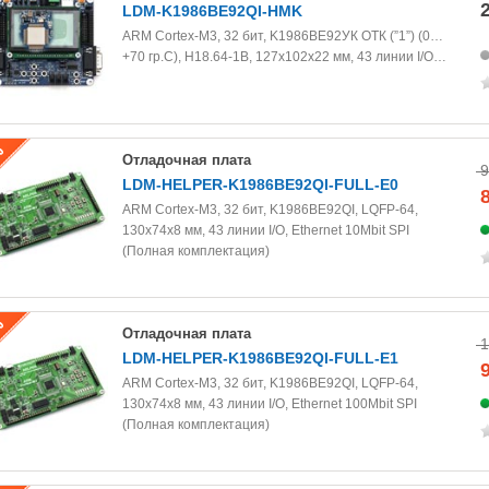
LDM-K1986BE92QI-HMK
ARM Cortex-M3, 32 бит, K1986BE92УК ОТК (”1”) (0…
+70 гр.С), Н18.64-1В, 127х102х22 мм, 43 линии I/O…
Отладочная плата
9
LDM-HELPER-K1986BE92QI-FULL-E0
ARM Cortex-M3, 32 бит, K1986BE92QI, LQFP-64,
130х74х8 мм, 43 линии I/O, Ethernet 10Mbit SPI
(Полная комплектация)
Отладочная плата
1
LDM-HELPER-K1986BE92QI-FULL-E1
ARM Cortex-M3, 32 бит, K1986BE92QI, LQFP-64,
130х74х8 мм, 43 линии I/O, Ethernet 100Mbit SPI
(Полная комплектация)