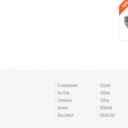
О компании
Atmel
Услуги
Altera
Проекты
Xilinx
Акции
Milandr
Доставка
MultiClet