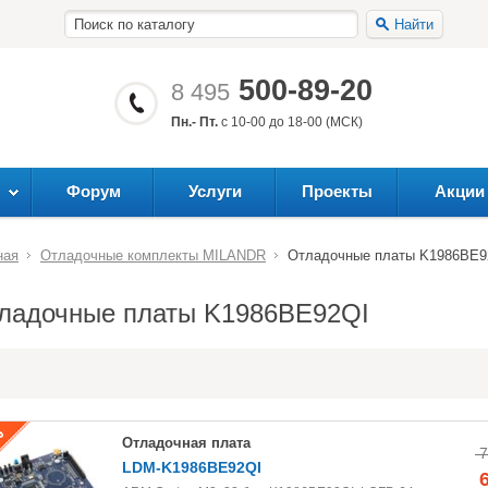
Найти
500-89-20
8 495
Пн.- Пт.
с 10-00 до 18-00 (МСК)
Форум
Услуги
Проекты
Акции
ная
Отладочные комплекты MILANDR
Отладочные платы K1986BE9
ладочные платы K1986BE92QI
Отладочная плата
7
LDM-K1986BE92QI