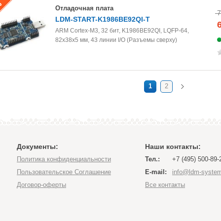
Отладочная плата
7
LDM-START-K1986BE92QI-T
ARM Cortex-M3, 32 бит, K1986BE92QI, LQFP-64,
82х38х5 мм, 43 линии I/O (Разъемы сверху)
1
2
Документы:
Наши контакты:
Политика конфиденциальности
Тел.:
+7 (495) 500-89-
Пользовательское Соглашение
E-mail:
info@ldm-system
Договор-оферты
Все контакты