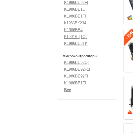
K1986BE92FI
K1986BE1QI
K1986BE1FI
К1986ВК234
K1986BE4
К1901ВЦ1QI
K1986BE3TK
Микроконтроллеры
K1986BE92QI
K1986BE92F1I
K1986BE92FI
K1986BE1FI
Все