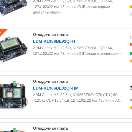
ARM Cortex-M3, 32 бит, K1986BE92QI, LQFP-64,
127х102х22 мм, 43 линии I/O (Базовая версия –
доступны опции)
Отладочная плата
1
LDM-K1986BE92QI-H
ARM Cortex-M3, 32 бит, K1986BE92QI, LQFP-64,
127х102х22 мм, 43 линии I/O (Полная комплектация)
Отладочная плата
LDM-K1986BE92QI-HM
ARM Cortex-M3, 32 бит, K1986BE92У ОТК (”1”) (-60…
+125 гр.С), Н18.64-1В, 127х102х22 мм, 43 линии I/O…
Отладочная плата