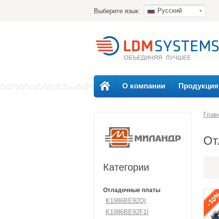
Русский
Выберите язык:
О компании
Продукция
Глав
От
Категории
Отладочные платы
K1986BE92QI
K1986BE92F1I