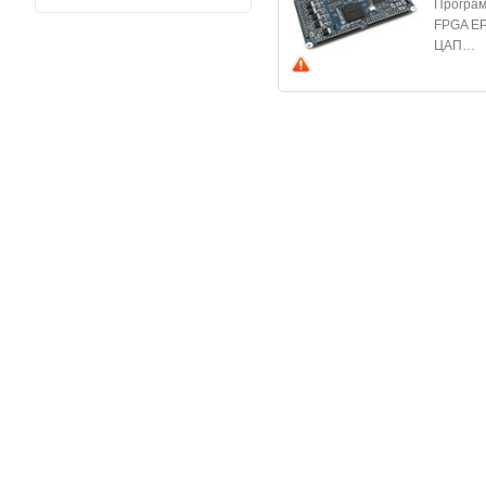
Програм
FPGA EP
ЦАП…