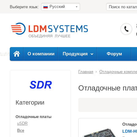
Русский
Выберите язык:
О компании
Продукция
Форум
Главная
Отладочные компл
Отладочные пла
Категории
Отладочные платы
uSDR
Отладо
Все
LDM-H