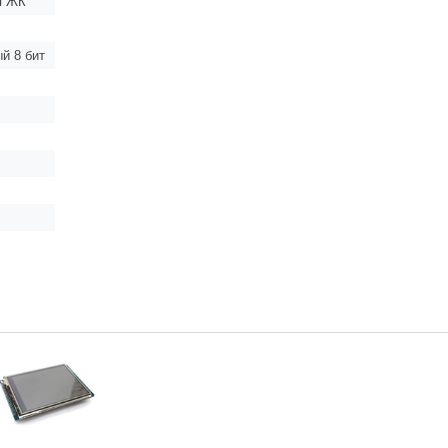
я ЖК
й 8 бит