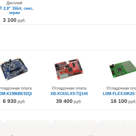
Дисплей
T 2,8” 16bit, сенс.
экран
3 100
руб.
тладочная плата
Отладочная плата
Отладочная пл
DM-K1986BE92QI
XB-XC6SLX9-TQ144
LDM-FLEX10K20-
6 930
39 400
16 100
руб.
руб.
руб