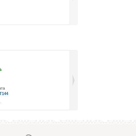
ата
T144
.