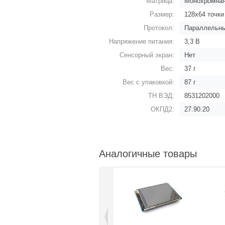
Матрица:
Монохромна
Размер:
128х64 точки
Протокол:
Параллельны
Напряжение питания:
3,3 В
Сенсорный экран:
Нет
Вес:
37 г
Вес с упаковкой:
87 г
ТН ВЭД:
8531202000
ОКПД2:
27.90.20
Аналогичные товары