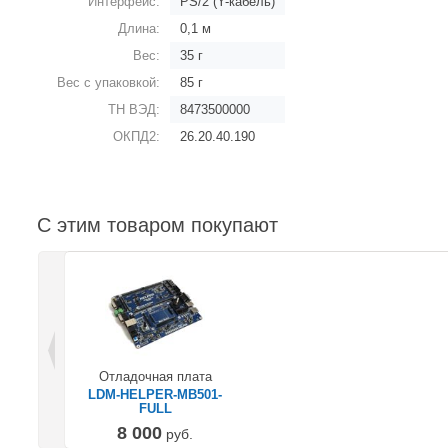
Интерфейс:
PS/2 (Y-кабель)
Длина:
0,1 м
Вес:
35 г
Вес с упаковкой:
85 г
ТН ВЭД:
8473500000
ОКПД2:
26.20.40.190
С этим товаром покупают
Отладочная плата
LDM-HELPER-MB501-
FULL
8 000
руб.