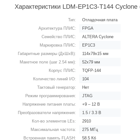
Характеристики LDM-EP1C3-T144 Cyclone
Тип:
Отладочная плата
Архитектура ПЛИС:
FPGA
Семейство ПЛИС:
ALTERA Cyclone
Маркировка ПЛИС:
EP1C3
Габаритные размеры (ДхШхВ):
114х79х15 мм
Макетное поле (шаг 2.54 мм):
52х79 мм
Корпус ПЛИС:
TQFP-144
Задать вопрос
Количество линий I/O:
104
Тактовый генератор:
Нет
Режим программирования:
JTAG
Напряжение питания платы:
+9 – 12 В
Преобразователи напряжения:
1.5 / 3.3 В
Кол-во элементов LEs:
2910
Максимальная частота:
275 МГц
Встроенная память FLASH:
58.5 Кб