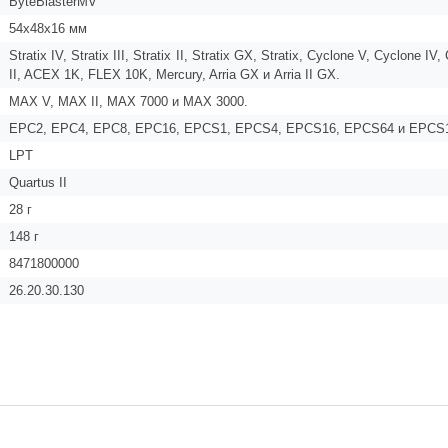
ByteBlasterMV
54х48х16 мм
Stratix IV, Stratix III, Stratix II, Stratix GX, Stratix, Cyclone V, Cyclone I
II, ACEX 1K, FLEX 10K, Mercury, Arria GX и Arria II GX.
MAX V, MAX II, MAX 7000 и MAX 3000.
EPC2, EPC4, EPC8, EPC16, EPCS1, EPCS4, EPCS16, EPCS64 и EPCS
LPT
Quartus II
28 г
148 г
8471800000
26.20.30.130