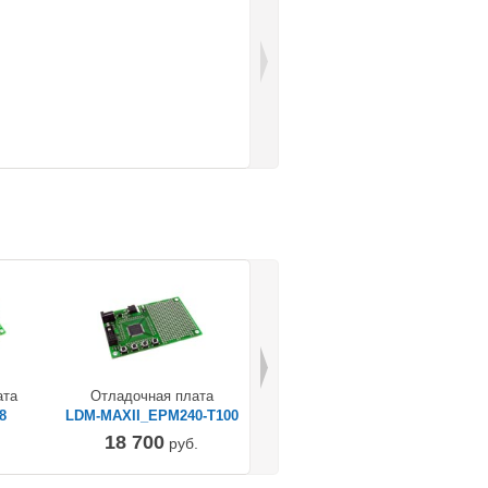
ата
Отладочная плата
Отладочная плата
8
LDM-MAXII_EPM240-T100
LDM-MAXII_EPM570-T100
LD
18 700
20 900
руб.
руб.