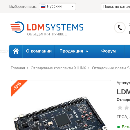
Русский
Выберите язык:
О компании
Продукция
Форум
Главная
Отладочные комплекты XILINX
Отладочные платы Sp
Артику
LDM
Отладо
FPGA, 
Есть