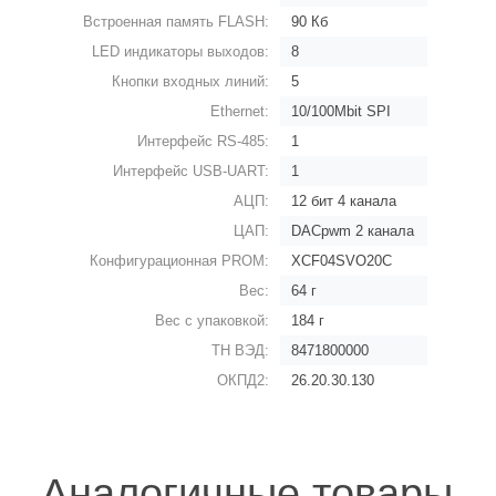
Встроенная память FLASH:
90 Кб
LED индикаторы выходов:
8
Кнопки входных линий:
5
Ethernet:
10/100Mbit SPI
Интерфейс RS-485:
1
Интерфейс USB-UART:
1
АЦП:
12 бит 4 канала
ЦАП:
DACpwm 2 канала
Конфигурационная PROM:
XCF04SVO20C
Вес:
64 г
Вес с упаковкой:
184 г
ТН ВЭД:
8471800000
ОКПД2:
26.20.30.130
Аналогичные товары