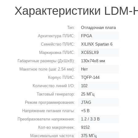
Характеристики LDM
Тип:
Отладочная плата
Архитектура ПЛИС:
FPGA
Семейство ПЛИС:
XILINX Spartan 6
Маркировка ПЛИС:
XC6SLX9
Габаритные размеры (ДхШхВ):
130х74х8 мм
Макетное поле (шаг 2.54 мм):
Нет
Корпус ПЛИС:
TQFP-144
Количество линий I/O:
102
Тактовый генератор:
25 МГц
Задать вопрос
Режим программирования:
JTAG
Напряжение питания платы:
+5 В
Преобразователи напряжения:
1.2 / 3.3 В
Кол-во макроячеек:
9152
Максимальная частота:
375 МГц