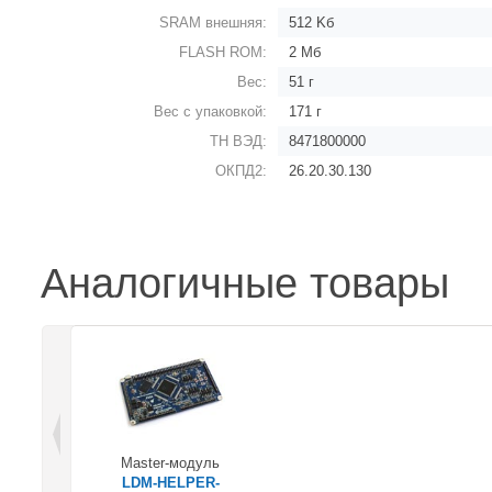
SRAM внешняя:
512 Kб
FLASH ROM:
2 Мб
Вес:
51 г
Вес с упаковкой:
171 г
ТН ВЭД:
8471800000
ОКПД2:
26.20.30.130
Аналогичные товары
Master-модуль
LDM-HELPER-