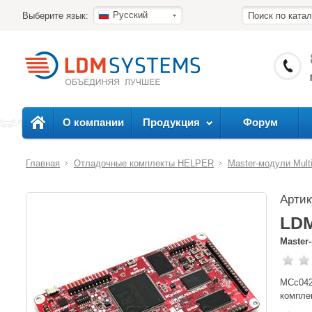
Русский
Выберите язык:
О компании
Продукция
Форум
Главная
Отладочные комплекты HELPER
Master-модули Multi
Арти
LD
Master
MCc042
компле