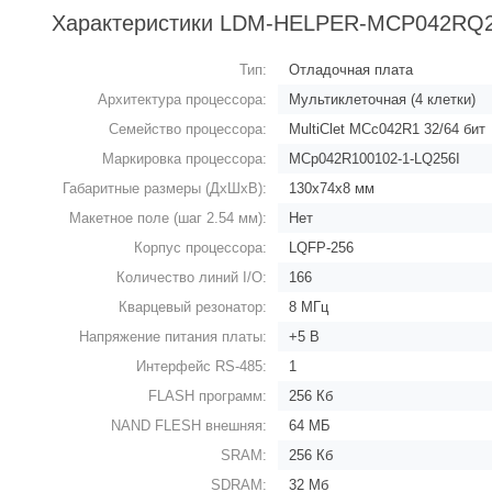
Характеристики LDM-HELPER-MCP042RQ
Тип:
Отладочная плата
Архитектура процессора:
Мультиклеточная (4 клетки)
Семейство процессора:
MultiClet MCc042R1 32/64 бит
Маркировка процессора:
MCp042R100102-1-LQ256I
Габаритные размеры (ДхШхВ):
130х74х8 мм
Макетное поле (шаг 2.54 мм):
Нет
Корпус процессора:
LQFP-256
Количество линий I/O:
166
Кварцевый резонатор:
8 МГц
Напряжение питания платы:
+5 В
Интерфейс RS-485:
1
FLASH программ:
256 Кб
NAND FLESH внешняя:
64 МБ
SRAM:
256 Кб
SDRAM:
32 Мб