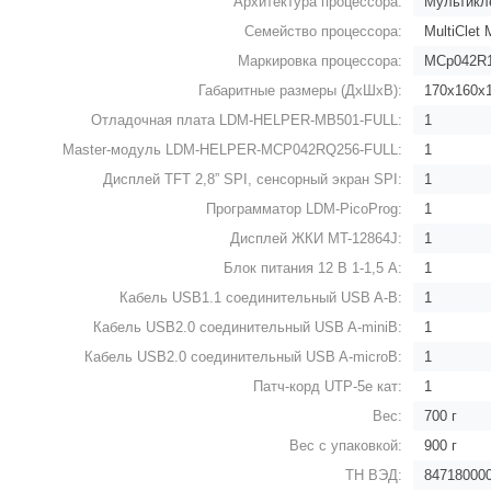
Архитектура процессора:
Мультикле
Семейство процессора:
MultiClet
Маркировка процессора:
MCp042R1
Габаритные размеры (ДхШхВ):
170х160х
Отладочная плата LDM-HELPER-MB501-FULL:
1
Master-модуль LDM-HELPER-MCP042RQ256-FULL:
1
Дисплей TFT 2,8” SPI, сенсорный экран SPI:
1
Задать вопрос
Программатор LDM-PicoProg:
1
Дисплей ЖКИ MT-12864J:
1
Блок питания 12 В 1-1,5 А:
1
Кабель USB1.1 соединительный USB A-B:
1
Кабель USB2.0 соединительный USB A-miniB:
1
Кабель USB2.0 соединительный USB A-microB:
1
Патч-корд UTP-5e кат:
1
Вес:
700 г
Вес с упаковкой:
900 г
ТН ВЭД:
84718000