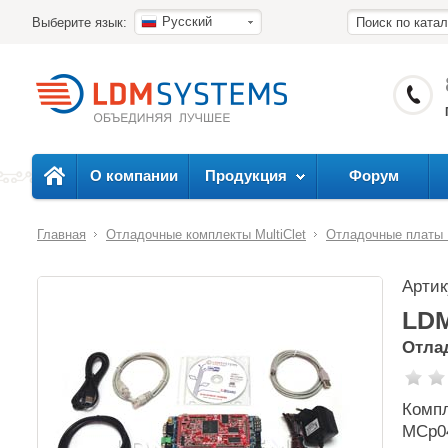
Русский
Выберите язык:
О компании
Продукция
Форум
Главная
Отладочные комплекты MultiClet
Отладочные платы
Арти
LD
Отлад
Компл
MCp04