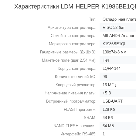
Характеристики LDM-HELPER-K1986BE1Q
Тип:
Отладочная плат
Архитектура контроллера:
RISC 32 бит
Семейство контроллера:
MILANDR Аналог 
Маркировка контроллера:
К1986ВЕ1QI
Габаритные размеры (ДхШхВ):
130х74х8 мм
Макетное поле (шаг 2.54 мм):
Нет
Корпус контроллера:
LQFP-144
Количество линий I/O:
96
Кварцевый резонатор:
16 МГц
Напряжение питания платы:
+5 В
Встроенный программатор:
USB-UART
FLASH программ:
128 Кб
SRAM:
48 Кб
NAND FLESH внешняя:
64 МБ
Интерфейс RS-485:
1