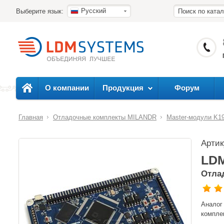
Русский
Выберите язык:
О компании
Продукция
Форум
Главная
Отладочные комплекты MILANDR
Master-модули K1
Арти
LDM
Отла
Аналог
компле