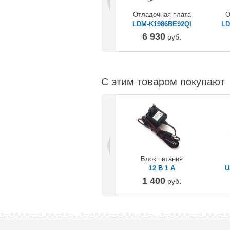
Отладочная плата
О
LDM-K1986BE92QI
LD
6 930
руб.
С этим товаром покупают
Блок питания
12 В 1 А
U
1 400
руб.