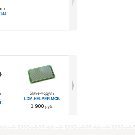
ата
144
.
ь
Slave-модуль
Дисплей
-
LDM-HELPER-MCB
TFT 2,8” SPI, сенс.
TF
ULL
экран
1 900
руб.
3 000
.
руб.