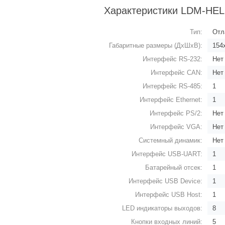
Характеристики LDM-HE
Тип:
Отл
Габаритные размеры (ДхШхВ):
154
Интерфейс RS-232:
Нет
Интерфейс CAN:
Нет
Интерфейс RS-485:
1
Интерфейс Ethernet:
1
Интерфейс PS/2:
Нет
Интерфейс VGA:
Нет
Системный динамик:
Нет
Интерфейс USB-UART:
1
Батарейный отсек:
1
Интерфейс USB Device:
1
Интерфейс USB Host:
1
LED индикаторы выходов:
8
Кнопки входных линий:
5