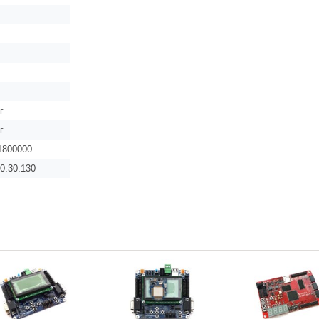
г
г
1800000
0.30.130