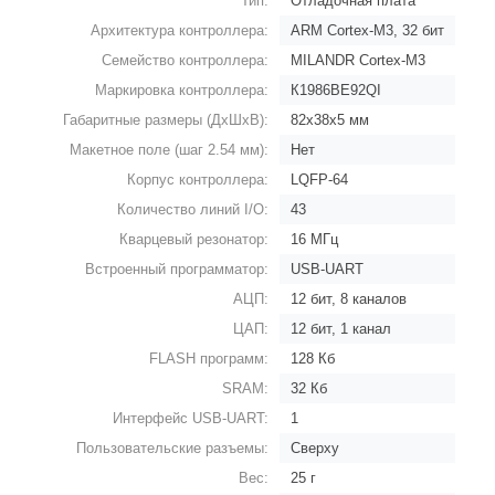
Тип:
Отладочная плата
Архитектура контроллера:
ARM Cortex-M3, 32 бит
Семейство контроллера:
MILANDR Cortex-M3
Маркировка контроллера:
К1986ВЕ92QI
Габаритные размеры (ДхШхВ):
82х38х5 мм
Макетное поле (шаг 2.54 мм):
Нет
Корпус контроллера:
LQFP-64
Количество линий I/O:
43
Кварцевый резонатор:
16 МГц
Встроенный программатор:
USB-UART
АЦП:
12 бит, 8 каналов
ЦАП:
12 бит, 1 канал
FLASH программ:
128 Кб
SRAM:
32 Кб
Интерфейс USB-UART:
1
Пользовательские разъемы:
Сверху
Вес:
25 г